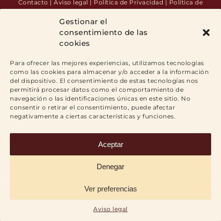
Contacto
|
Aviso legal
|
Política de Privacidad
|
Política de
Cookies
Tel.:
971 71 04 39
| Fax:
971 71 84 64
|
Calle San Miguel, nº 36,
Gestionar el
principal A, 07002 Palma
|
info@mirodemesa.com
consentimiento de las
cookies
Facebook
Twitter
Para ofrecer las mejores experiencias, utilizamos tecnologías
como las cookies para almacenar y/o acceder a la información
del dispositivo. El consentimiento de estas tecnologías nos
permitirá procesar datos como el comportamiento de
navegación o las identificaciones únicas en este sitio. No
consentir o retirar el consentimiento, puede afectar
negativamente a ciertas características y funciones.
Aceptar
Denegar
Ver preferencias
Aviso legal