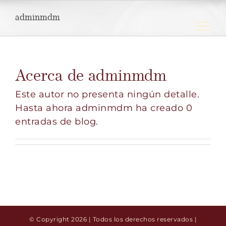
Saltar
adminmdm
al
contenido
Acerca de
adminmdm
Este autor no presenta ningún detalle.
Hasta ahora adminmdm ha creado 0
entradas de blog.
© Copyright
2026 | Todos los derechos reservados |