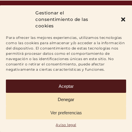
© Copyright
2026 | Todos los derechos reservados |
Gestionar el
Contacto
|
Aviso legal
|
Política de Privacidad
|
Política de
consentimiento de las
Cookies
Tel.:
971 71 04 39
| Fax:
971 71 84 64
|
Calle San Miguel, nº 36,
cookies
principal A, 07002 Palma
|
info@mirodemesa.com
Para ofrecer las mejores experiencias, utilizamos tecnologías
Facebook
Twitter
como las cookies para almacenar y/o acceder a la información
del dispositivo. El consentimiento de estas tecnologías nos
permitirá procesar datos como el comportamiento de
navegación o las identificaciones únicas en este sitio. No
consentir o retirar el consentimiento, puede afectar
negativamente a ciertas características y funciones.
Aceptar
Denegar
Ver preferencias
Aviso legal