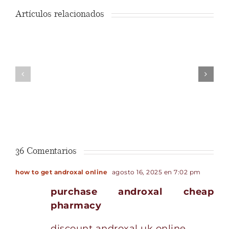
Compra
Artículos relacionados
Operaciones
de
ocultas
objetos
descubiertas
usados
por
por
la
Internet
inspección
¿Debo
de
pagar
Hacienda
36 Comentarios
impuest
how to get androxal online
agosto 16, 2025 en 7:02 pm
purchase androxal cheap
pharmacy
discount androxal uk online